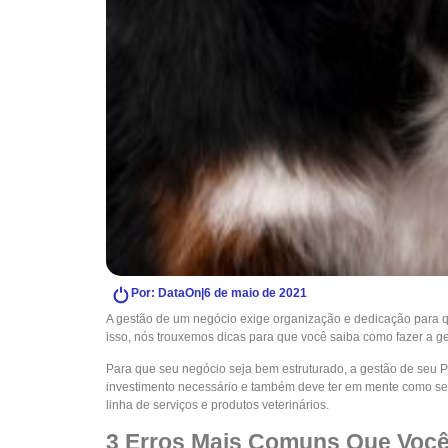
Por: DataOn
|
6 de maio de 2021
A gestão de um negócio exige organização e dedicação para qu
isso, nós trouxemos dicas para que você saiba como fazer a g
Para que seu negócio seja bem estruturado, a gestão de seu Pe
investimento necessário e também deve ter em mente como ser
linha de serviços e produtos veterinários.
3 Erros Mais Comuns Que Você