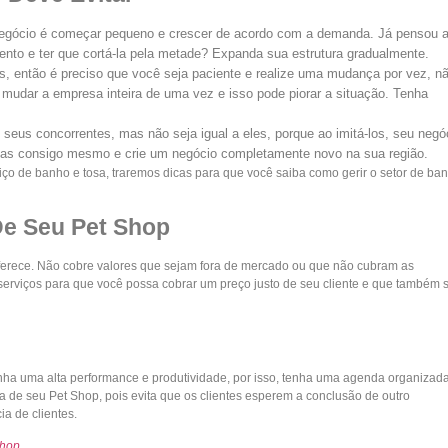
gócio é começar pequeno e crescer de acordo com a demanda. Já pensou ab
nto e ter que cortá-la pela metade? Expanda sua estrutura gradualmente.
, então é preciso que você seja paciente e realize uma mudança por vez, n
mudar a empresa inteira de uma vez e isso pode piorar a situação. Tenha
 seus concorrentes, mas não seja igual a eles, porque ao imitá-los, seu negó
enas consigo mesmo e crie um negócio completamente novo na sua região.
iço de banho e tosa, traremos dicas para que você saiba como gerir o setor de ba
De Seu Pet Shop
oferece. Não cobre valores que sejam fora de mercado ou que não cubram as
erviços para que você possa cobrar um preço justo de seu cliente e que também 
ha uma alta performance e produtividade, por isso, tenha uma agenda organizada
a de seu Pet Shop, pois evita que os clientes esperem a conclusão de outro
a de clientes.
hop.