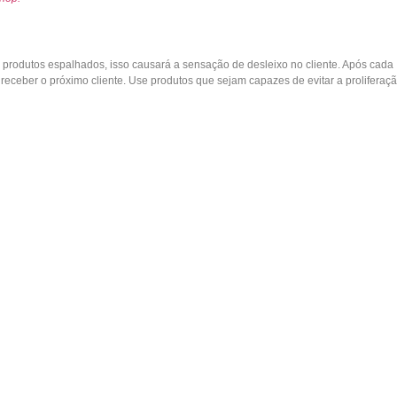
produtos espalhados, isso causará a sensação de desleixo no cliente. Após cada
receber o próximo cliente. Use produtos que sejam capazes de evitar a proliferaç
a em um
Software
De Gestão De Pet Shop
para que você tenha um controle de client
ça o Data On, um sistema eletrônico que oferece uma gestão completa para seu Pet
pb_column][/et_pb_row][/et_pb_section]
Shop
,
Pet Shop banho e tosa
,
Software De Gestão De Pet Shop
,
Tenha Um Contr