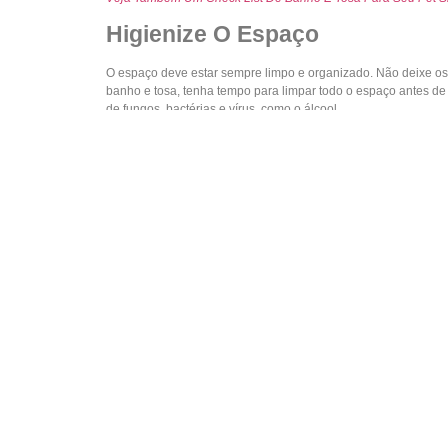
Higienize O Espaço
O espaço deve estar sempre limpo e organizado. Não deixe os 
banho e tosa, tenha tempo para limpar todo o espaço antes de 
de fungos, bactérias e vírus, como o álcool.
Tenha Um Controle De Clientes
O atendimento personalizado cativa o cliente, por isso, invist
ao inserir dados cadastrais dos tutores e dos animais. Conhe
Shop.
Clique Aqui E Teste Grátis Por 7 Dias.
[/et_pb_text][/et_
Tags:
Gestão de banho e tosa
,
Os Serviços De Seu Pet 
De Clientes
Gostou? Compartilhe: