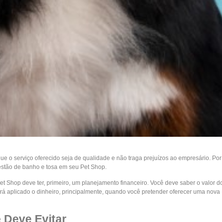
e o serviço oferecido seja de qualidade e não traga prejuízos ao empresário. Por
estão de banho e tosa em seu Pet Shop.
t Shop deve ter, primeiro, um planejamento financeiro. Você deve saber o valor d
á aplicado o dinheiro, principalmente, quando você pretender oferecer uma nova
 Deve Evitar