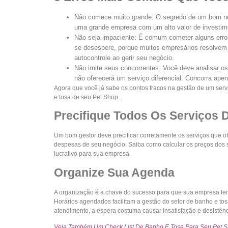
Não comece muito grande: O segredo de um bom ne
uma grande empresa com um alto valor de investime
Não seja impaciente: É comum cometer alguns erros
se desespere, porque muitos empresários resolvem 
autocontrole ao gerir seu negócio.
Não imite seus concorrentes: Você deve analisar os
não oferecerá um serviço diferencial. Concorra ap
Agora que você já sabe os pontos fracos na gestão de um serv
e tosa de seu Pet Shop.
Precifique Todos Os Serviços 
Um bom gestor deve precificar corretamente os serviços que 
despesas de seu negócio. Saiba como calcular os preços dos s
lucrativo para sua empresa.
Organize Sua Agenda
A organização é a chave do sucesso para que sua empresa ten
Horários agendados facilitam a gestão do setor de banho e tos
atendimento, a espera costuma causar insatisfação e desistênci
Veja Também Um Check List De Banho E Tosa Para Seu Pet S