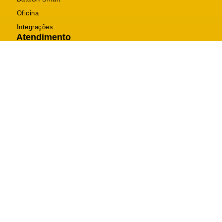
Oficina
Integrações
Atendimento
Telefone (46) 2604-0470
Suporte (46) 2604-0470
Comercial (46) 3025-8120
contato@dataon.com.br
R. Itabira, 2094 - Bancários, Pato Branco - PR
Segunda a Sexta: 08h às 12h - 13h30 às 18h
DataOn Sistemas © 2026 Todos os Direitos Reservados.
Desenvolvido por Happy Web
Política de Privacidade