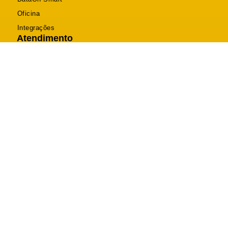
Oficina
Integrações
Atendimento
Telefone (46) 2604-0470
Suporte (46) 2604-0470
Comercial (46) 3025-8120
contato@dataon.com.br
R. Itabira, 2094 - Bancários, Pato Branco - PR
Segunda a Sexta: 08h às 12h - 13h30 às 18h
DataOn Sistemas © 2026 Todos os Direitos Reservados.
Desenvolvido por Happy Web
Política de Privacidade