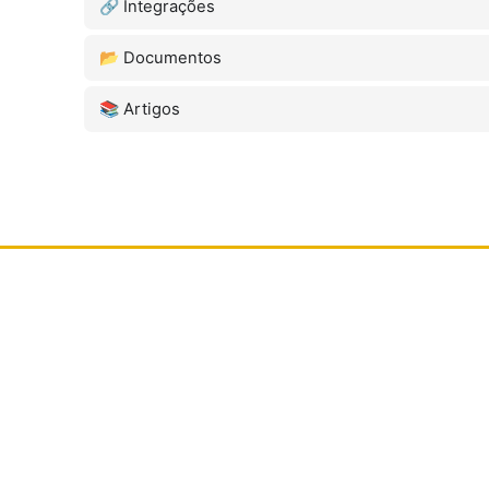
🔗 Integrações
📂 Documentos
📚 Artigos
Menu
Home
Quem 
Blog
Contat