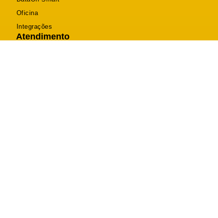
Oficina
Integrações
Atendimento
Telefone (46) 2604-0470
Suporte (46) 2604-0470
Comercial (46) 3025-8120
contato@dataon.com.br
R. Itabira, 2094 - Bancários, Pato Branco - PR
Segunda a Sexta: 08h às 12h - 13h30 às 18h
DataOn Sistemas © 2026 Todos os Direitos Reservados.
Desenvolvido por Happy Web
Política de Privacidade