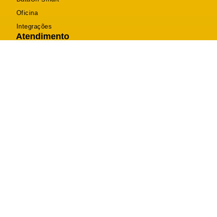
Oficina
Integrações
Atendimento
Telefone (46) 2604-0470
Suporte (46) 2604-0470
Comercial (46) 3025-8120
contato@dataon.com.br
R. Itabira, 2094 - Bancários, Pato Branco - PR
Segunda a Sexta: 08h às 12h - 13h30 às 18h
DataOn Sistemas © 2026 Todos os Direitos Reservados.
Desenvolvido por Happy Web
Política de Privacidade