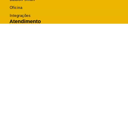
Oficina
Integrações
Atendimento
Telefone (46) 2604-0470
Suporte (46) 2604-0470
Comercial (46) 3025-8120
contato@dataon.com.br
R. Itabira, 2094 - Bancários, Pato Branco - PR
Segunda a Sexta: 08h às 12h - 13h30 às 18h
DataOn Sistemas © 2026 Todos os Direitos Reservados.
Desenvolvido por Happy Web
Política de Privacidade